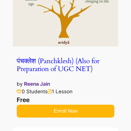
पंचक्लेश (Panchklesh) (Also for
Preparation of UGC NET)
by
Reena Jain
0 Students
1 Lesson
Free
Enroll Now