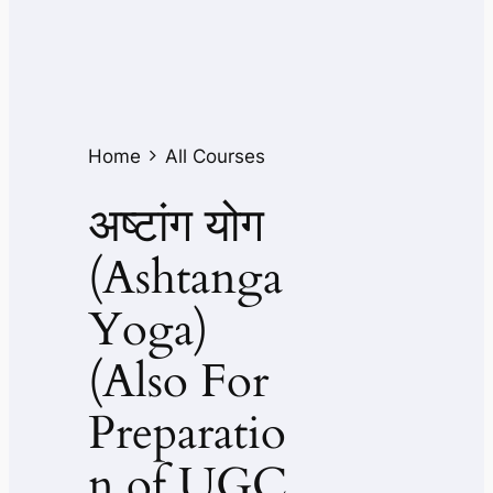
Home
All Courses
अष्टांग योग
(Ashtanga
Yoga)
(Also For
Preparatio
n of UGC