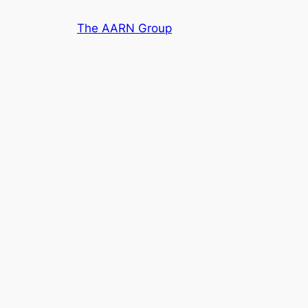
Skip
The AARN Group
to
content