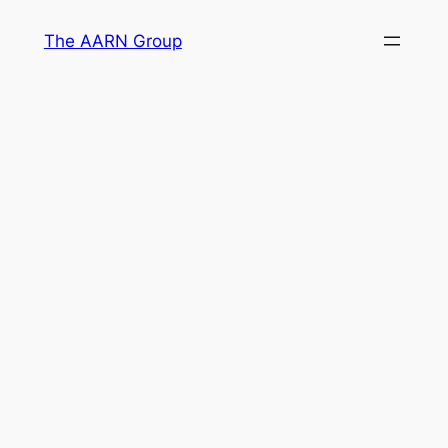
Skip
The AARN Group
to
content