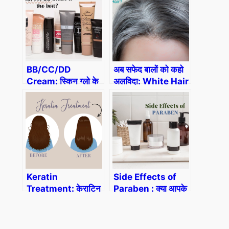
your Fat)
BB/CC/DD
अब सफेद बालों को कहो
Cream: स्किन ग्‍लो के
अलविदा: White Hair
लिए कौन सी क्रीम बेहतर
Solution in Hindi
है?
Keratin
Side Effects of
Treatment: केराटिन
Paraben : क्या आपके
ट्रीटमेंट क्या है, इसके
ब्यूटी प्रोडक्ट्स पैराबेन-
फायदे और नुकसान
मुक्त है ?