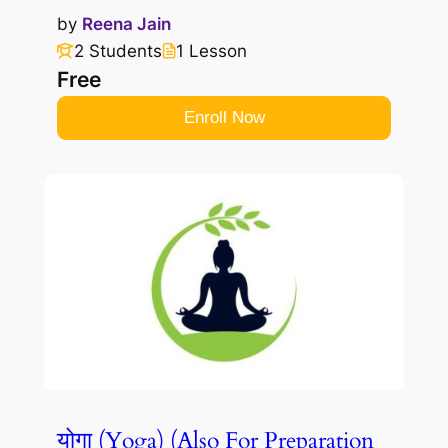
by
Reena Jain
2 Students
1 Lesson
Free
Enroll Now
योगा (Yoga) (Also For Preparation