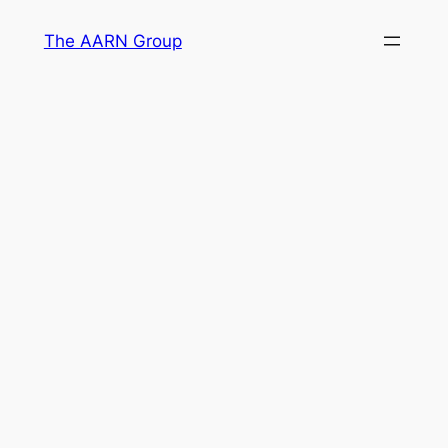
Skip
The AARN Group
to
content