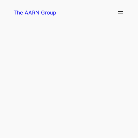
Skip
The AARN Group
to
content