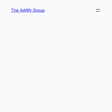
Skip
The AARN Group
to
content