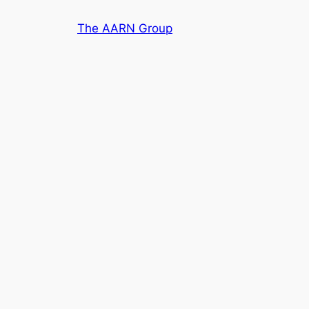
Skip
The AARN Group
to
content