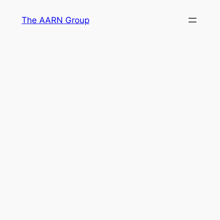
Skip
The AARN Group
to
content