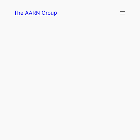
Skip
The AARN Group
to
content