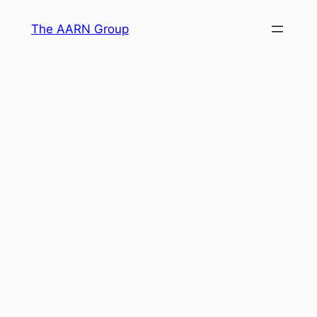
Skip
The AARN Group
to
content