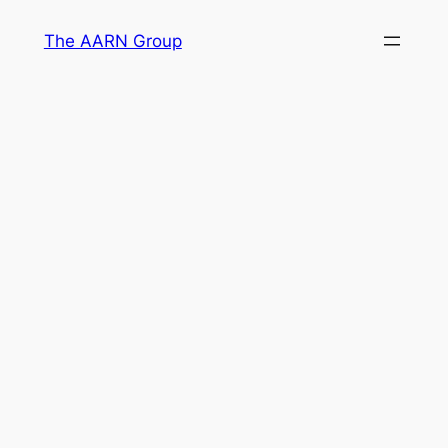
Skip
The AARN Group
to
content