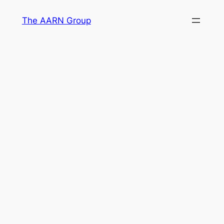
Skip
The AARN Group
to
content