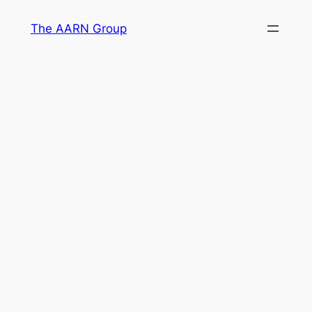
Skip
The AARN Group
to
content