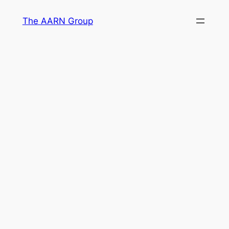
Skip
The AARN Group
to
content