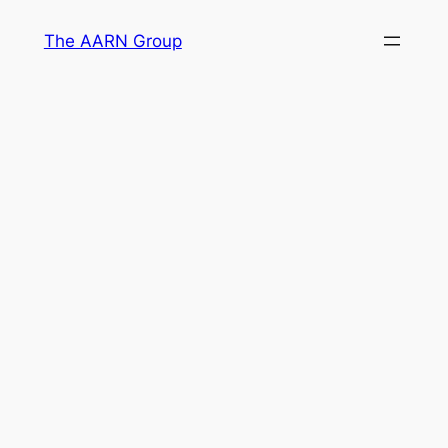
Skip
The AARN Group
to
content