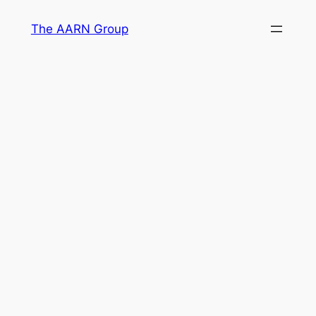
Skip
The AARN Group
to
content