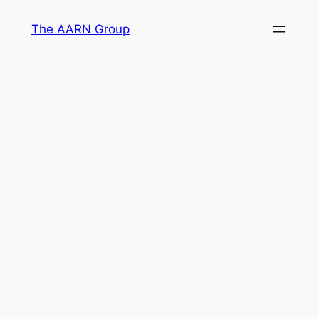
Skip
The AARN Group
to
content