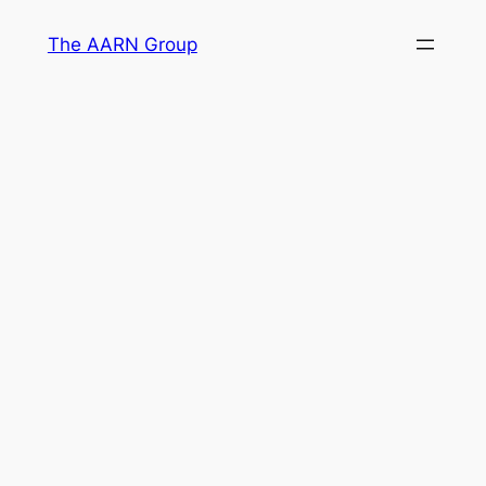
Skip
The AARN Group
to
content