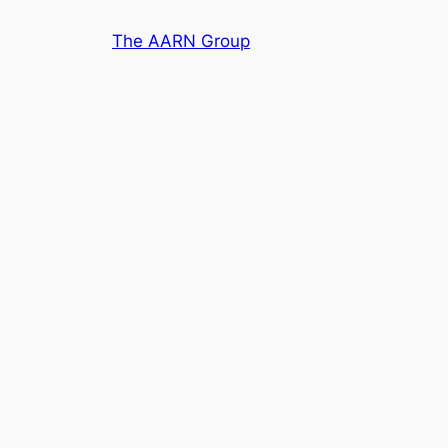
Skip
The AARN Group
to
content