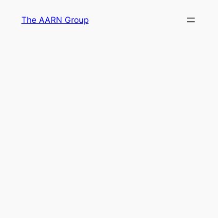
Skip
The AARN Group
to
content