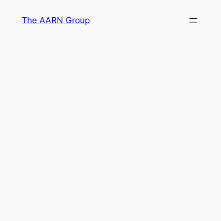
Skip
The AARN Group
to
content