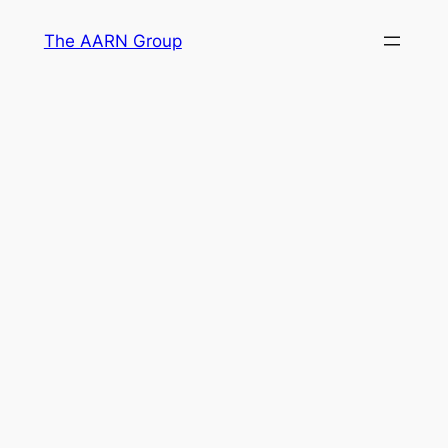
Skip
The AARN Group
to
content