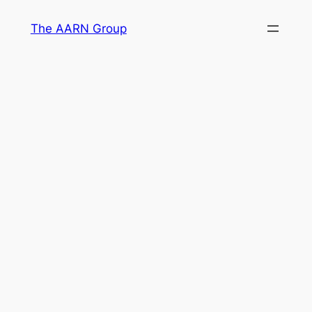
Skip
The AARN Group
to
content