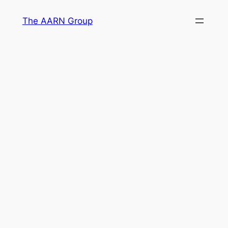
Skip
The AARN Group
to
content