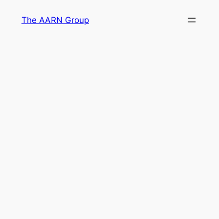
Skip
The AARN Group
to
content