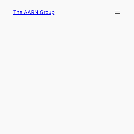
Skip
The AARN Group
to
content