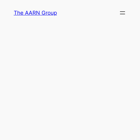
Skip
The AARN Group
to
content