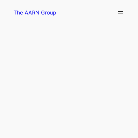
Skip
The AARN Group
to
content