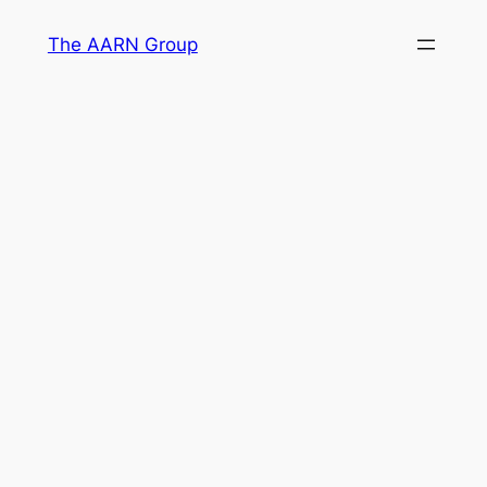
Skip
The AARN Group
to
content