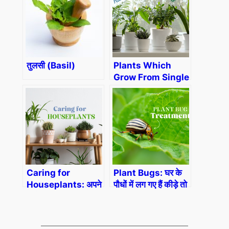
तुलसी (Basil)
Plants Which
Grow From Single
Leaf: इन पौधों को
पत्तियों सेभी उगा सकते हैं
Caring for
Plant Bugs: घर के
Houseplants: अपने
पौधों में लग गए हैं कीड़े तो
मरते हुए हाउस प्लांट्स को
इन घरेलू चीजों से करें दूर
कैसे बचाएं?