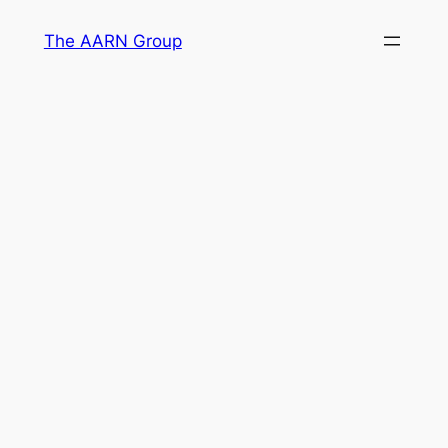
Skip
The AARN Group
to
content