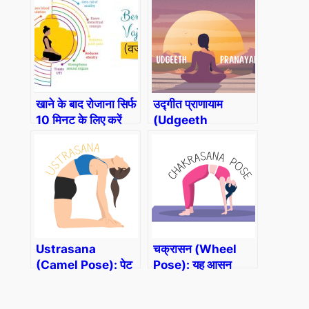
Pose) in Hindi)
खाने के बाद रोजाना सिर्फ
उद्गीत प्राणायाम
10 मिनट के लिए करें
(Udgeeth
वज्रआसन
Pranayama (Om
(Vajrasana
Chanting) in
Benefits In Hindi)
Hindi)
Ustrasana
चक्रासन (Wheel
(Camel Pose): पेट
Pose): यह आसन
के रोगों के लिए रामबाण है
मैंटलीऔर फिजीकली फिट
उष्ट्रासन।
रखता है।