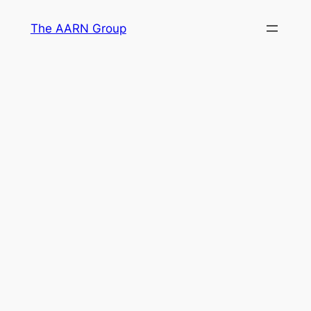
Skip
The AARN Group
to
content