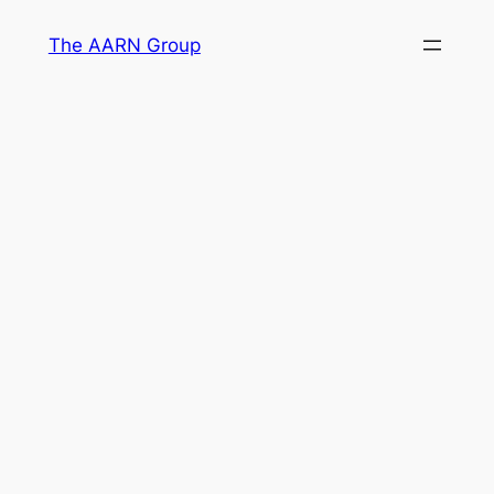
Skip
The AARN Group
to
content