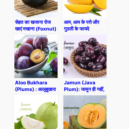
सेहत का खजाना रोज
आम, आम के पत्ते और
खाएं मखाना (Foxnut)
गुठली के फायदे
(Benefits of
Mango, Its
Leaves & Seeds)
Aloo Bukhara
Jamun (Java
(Plums) : आलूबुखारा
Plum): जामुन ही नहीं,
करता है मल्टी विटामिन
गुठली,पत्ते और सिरका भी
का काम
औषधि की तरह काम आता
है।