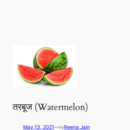
तरबूज (Watermelon)
May 13, 2021
—
Reena Jain
by