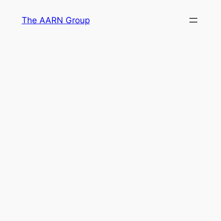
Skip
The AARN Group
to
content