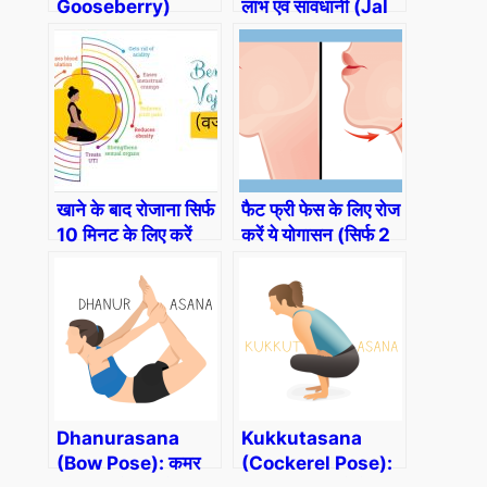
Gooseberry)
लाभ एवं सावधानी (Jal
Neti , Tarika,
Labh, Aur
Savdhani In
Hindi)
खाने के बाद रोजाना सिर्फ
फैट फ्री फेस के लिए रोज
10 मिनट के लिए करें
करें ये योगासन (सिर्फ 2
वज्रआसन
हफ्ते ) (Reduce
(Vajrasana
Face Fat in Hindi)
Benefits In Hindi)
Dhanurasana
Kukkutasana
(Bow Pose): कमर
(Cockerel Pose):