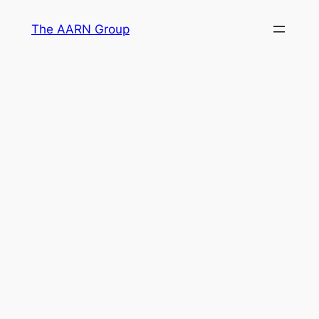
Skip
The AARN Group
to
content