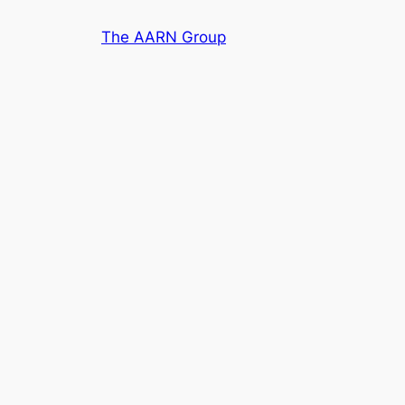
Skip
The AARN Group
to
content