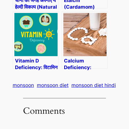
चीनी की जगह अपनाएं ये
Elaichi
हेल्‍दी विकल्प (Natural
(Cardamom)
Substitutes for
Benefits, Side
Sugar In Hindi)
Effects:अलग-अलग
समय पर इलायची खाने के
फायदे in Hindi
Vitamin D
Calcium
Deficiency: विटामिन
Deficiency:
डी क्यों जरूरी है?
कैल्शियम की कमी से
शरीर में दिखते हैं ये लक्षण
monsoon
monsoon diet
monsoon diet hindi
Comments