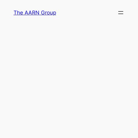
Skip
The AARN Group
to
content