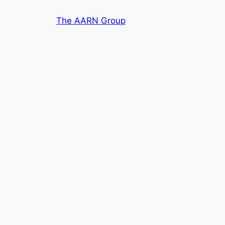
Skip
The AARN Group
to
content