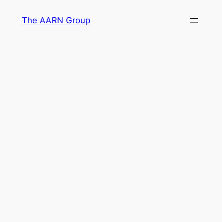
Skip
The AARN Group
to
content