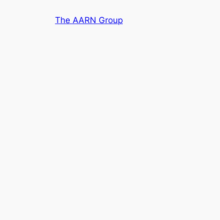
Skip
The AARN Group
to
content