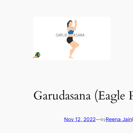
Garudasana (Eagle P
Nov 12, 2022
—
Reena Jain
by